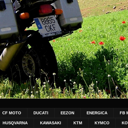
CF MOTO
DUCATI
EEZON
ENERGICA
FB 
HUSQVARNA
KAWASAKI
KTM
KYMCO
KO