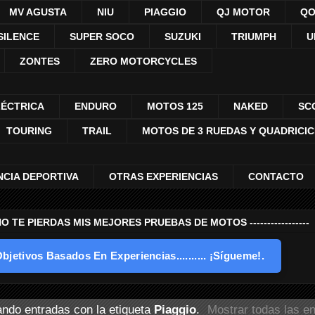
MV AGUSTA
NIU
PIAGGIO
QJ MOTOR
QO
SILENCE
SUPER SOCO
SUZUKI
TRIUMPH
U
ZONTES
ZERO MOTORCYCLES
LÉCTRICA
ENDURO
MOTOS 125
NAKED
SC
TOURING
TRAIL
MOTOS DE 3 RUEDAS Y QUADRICI
NCIA DEPORTIVA
OTRAS EXPERIENCIAS
CONTACTO
---- NO TE PIERDAS MIS MEJORES PRUEBAS DE MOTOS -----------------
bjetivos Basados En Experiencias.......... ¡Sígueme!.
ndo entradas con la etiqueta
Piaggio
.
Mostrar todas las e