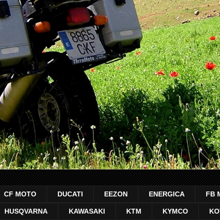
CF MOTO
DUCATI
EEZON
ENERGICA
FB 
HUSQVARNA
KAWASAKI
KTM
KYMCO
KO