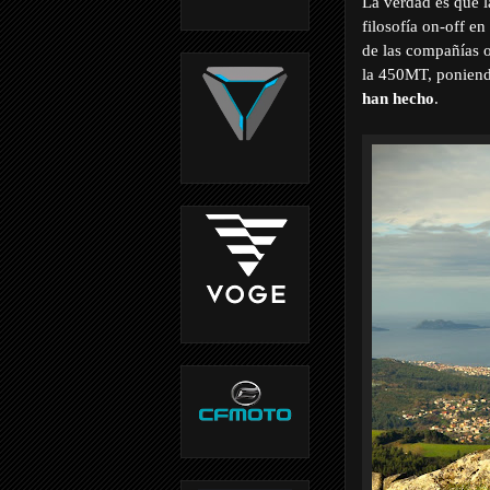
La verdad es que 
filosofía on-off e
de las compañías 
la 450MT, poniendo 
han hecho
.