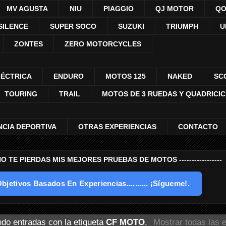
MV AGUSTA
NIU
PIAGGIO
QJ MOTOR
QO
SILENCE
SUPER SOCO
SUZUKI
TRIUMPH
U
ZONTES
ZERO MOTORCYCLES
LÉCTRICA
ENDURO
MOTOS 125
NAKED
SC
TOURING
TRAIL
MOTOS DE 3 RUEDAS Y QUADRICI
NCIA DEPORTIVA
OTRAS EXPERIENCIAS
CONTACTO
---- NO TE PIERDAS MIS MEJORES PRUEBAS DE MOTOS -----------------
bjetivos Basados En Experiencias.......... ¡Sígueme!.
do entradas con la etiqueta
CF MOTO
.
Mostrar todas las 