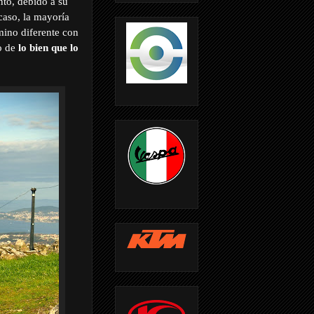
to, debido a su
caso, la mayoría
mino diferente con
no de
lo bien que lo