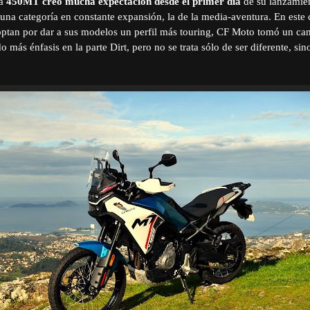
la
450MT creó mucha expectación desde el primer día
de su lanzamien
n una categoría en constante expansión, la de la media-aventura. En este 
optan por dar a sus modelos un perfil más touring, CF Moto tomó un ca
más énfasis en la parte Dirt, pero no se trata sólo de ser diferente, si