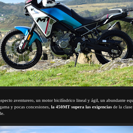
specto aventurero, un motor bicilíndrico lineal y ágil, un abundante e
a gama y pocas concesiones,
la
450MT supera las exigencias
de la clase
le.