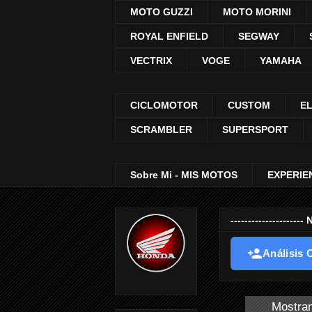
MOTO GUZZI
MOTO MORINI
ROYAL ENFIELD
SEGWAY
VECTRIX
VOGE
YAMAHA
CICLOMOTOR
CUSTOM
E
SCRAMBLER
SUPERSPORT
Sobre Mi - MIS MOTOS
EXPERIE
-----------------
Análisis O
Mostran