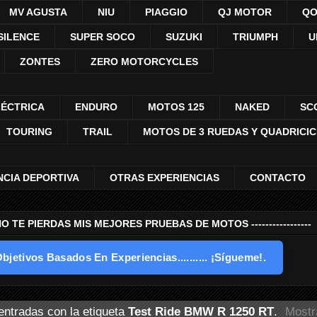
MV AGUSTA
NIU
PIAGGIO
QJ MOTOR
QO
SILENCE
SUPER SOCO
SUZUKI
TRIUMPH
U
ZONTES
ZERO MOTORCYCLES
LÉCTRICA
ENDURO
MOTOS 125
NAKED
SC
TOURING
TRAIL
MOTOS DE 3 RUEDAS Y QUADRICI
NCIA DEPORTIVA
OTRAS EXPERIENCIAS
CONTACTO
---- NO TE PIERDAS MIS MEJORES PRUEBAS DE MOTOS -----------------
bjetivos Basados En Experiencias.......... ¡Sígueme!.
ntradas con la etiqueta
Test Ride BMW R 1250 RT
.
Mostr