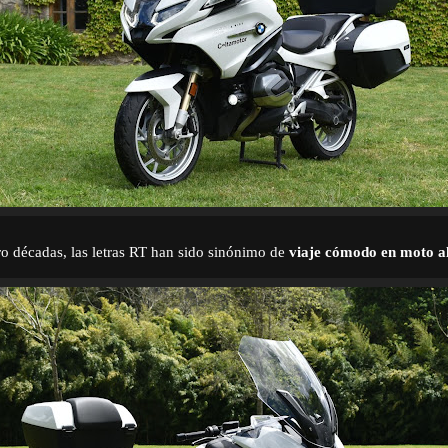
o décadas, las letras RT han sido sinónimo de
viaje cómodo en moto al