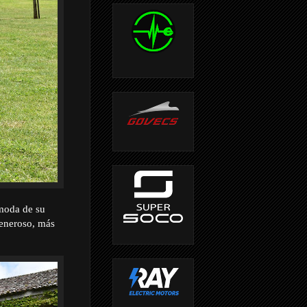
ómoda de su
eneroso, más