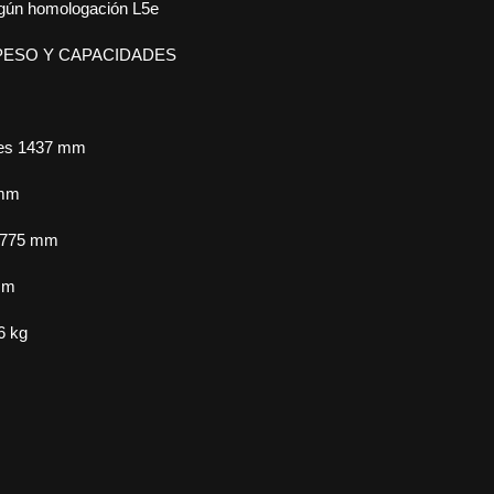
egún homologación L5e
PESO Y CAPACIDADES
ejes 1437 mm
 mm
o 775 mm
mm
6 kg