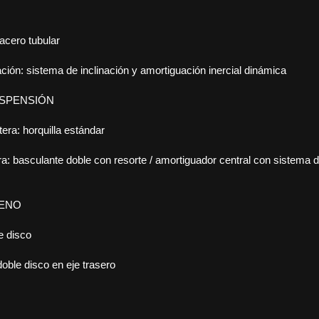
acero tubular
ción: sistema de inclinación y amortiguación inercial dinámica
USPENSIÓN
era: horquilla estándar
a: basculante doble con resorte / amortiguador central con sistema d
RENO
e disco
oble disco en eje trasero