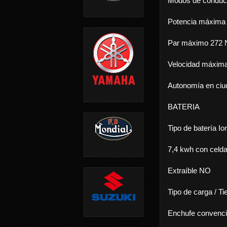
Modos de condu
Potencia máxima
Par máximo 272
Velocidad máxim
Autonomía en ci
BATERIA
Tipo de batería Ion
7,4 kwh con celd
Extraíble NO
Tipo de carga / T
Enchufe convencio