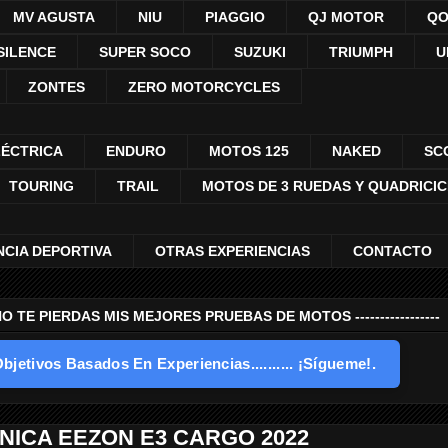
MV AGUSTA
NIU
PIAGGIO
QJ MOTOR
QO
SILENCE
SUPER SOCO
SUZUKI
TRIUMPH
U
ZONTES
ZERO MOTORCYCLES
LÉCTRICA
ENDURO
MOTOS 125
NAKED
SC
TOURING
TRAIL
MOTOS DE 3 RUEDAS Y QUADRICI
NCIA DEPORTIVA
OTRAS EXPERIENCIAS
CONTACTO
---- NO TE PIERDAS MIS MEJORES PRUEBAS DE MOTOS -----------------
bjetivos Basados En Experiencias.......... ¡Sígueme!.
NICA EEZON E3 CARGO 2022