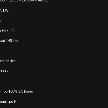
cción: ECO / PERFORMANCE
 9 kW
 Nm
a 90 km/h
udad 145 km
es de litio
as LG
iempo 100% 3,5 horas
nal tipo F