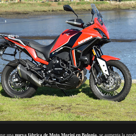
ruye una
nueva fábrica de Moto Morini en Bolonia
, se aumenta la pro