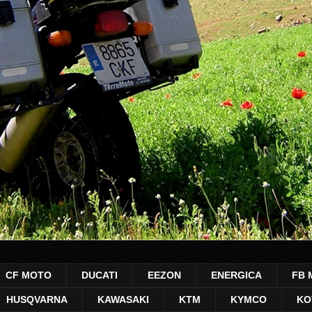
CF MOTO
DUCATI
EEZON
ENERGICA
FB 
HUSQVARNA
KAWASAKI
KTM
KYMCO
KO