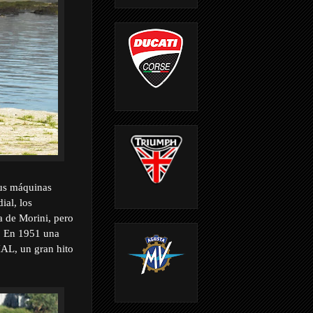
sus máquinas
ial, los
la de Morini, pero
. En 1951 una
L, un gran hito