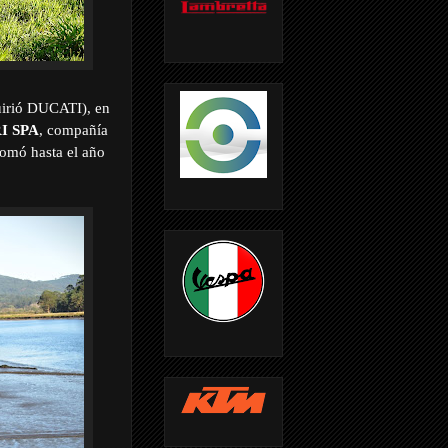
uirió DUCATI), en
I SPA
, compañía
tomó hasta el año