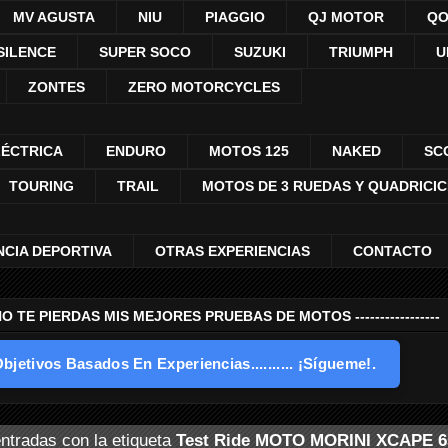
MV AGUSTA
NIU
PIAGGIO
QJ MOTOR
QO
SILENCE
SUPER SOCO
SUZUKI
TRIUMPH
U
ZONTES
ZERO MOTORCYCLES
LÉCTRICA
ENDURO
MOTOS 125
NAKED
SC
TOURING
TRAIL
MOTOS DE 3 RUEDAS Y QUADRICI
NCIA DEPORTIVA
OTRAS EXPERIENCIAS
CONTACTO
---- NO TE PIERDAS MIS MEJORES PRUEBAS DE MOTOS -----------------
bjetivos Basados En Experiencias.......... ¡Sígueme!.
ntradas con la etiqueta
Test Ride MOTO MORINI XCAPE 6