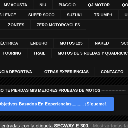
MV AGUSTA
NIU
PIAGGIO
QJ MOTOR
QO
SILENCE
SUPER SOCO
SUZUKI
TRIUMPH
U
ZONTES
ZERO MOTORCYCLES
LÉCTRICA
ENDURO
MOTOS 125
NAKED
SC
TOURING
TRAIL
MOTOS DE 3 RUEDAS Y QUADRICI
NCIA DEPORTIVA
OTRAS EXPERIENCIAS
CONTACTO
---- NO TE PIERDAS MIS MEJORES PRUEBAS DE MOTOS -----------------
bjetivos Basados En Experiencias.......... ¡Sígueme!.
 entradas con la etiqueta
SEGWAY E 300
.
Mostrar todas l