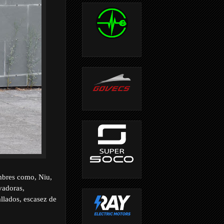
ombres como, Niu,
vadoras,
allados, escasez de