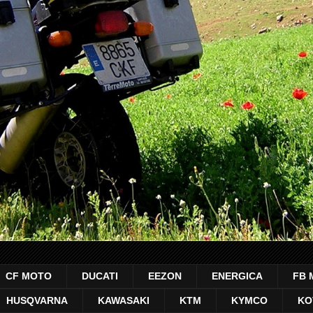
CF MOTO
DUCATI
EEZON
ENERGICA
FB 
HUSQVARNA
KAWASAKI
KTM
KYMCO
KO