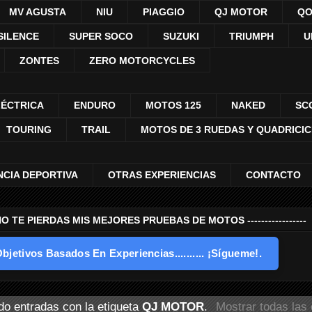
MV AGUSTA
NIU
PIAGGIO
QJ MOTOR
QO
SILENCE
SUPER SOCO
SUZUKI
TRIUMPH
U
ZONTES
ZERO MOTORCYCLES
LÉCTRICA
ENDURO
MOTOS 125
NAKED
SC
TOURING
TRAIL
MOTOS DE 3 RUEDAS Y QUADRICI
NCIA DEPORTIVA
OTRAS EXPERIENCIAS
CONTACTO
---- NO TE PIERDAS MIS MEJORES PRUEBAS DE MOTOS -----------------
bjetivos Basados En Experiencias.......... ¡Sígueme!.
o entradas con la etiqueta
QJ MOTOR
.
Mostrar todas las