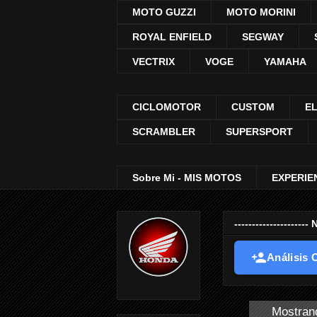
MOTO GUZZI
MOTO MORINI
ROYAL ENFIELD
SEGWAY
VECTRIX
VOGE
YAMAHA
CICLOMOTOR
CUSTOM
E
SCRAMBLER
SUPERSPORT
Sobre Mi - MIS MOTOS
EXPERIE
-----------------
Análisis O
Mostrand