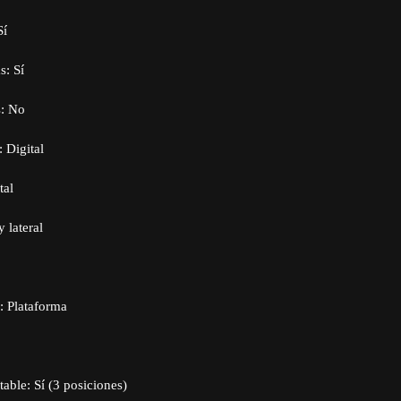
Sí
s: Sí
s: No
 Digital
tal
y lateral
o: Plataforma
able: Sí (3 posiciones)