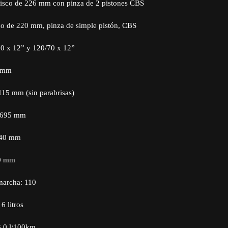
Disco de 226 mm con pinza de 2 pistones CBS
sco de 220 mm, pinza de simple pistón, CBS
0 x 12” y 120/70 x 12”
0 mm
115 mm (sin parabrisas)
 695 mm
.340 mm
00 mm
marcha: 110
6 litros
,0 l/100km