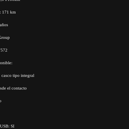
: 171 km
 años
Group
7572
onible:
 casco tipo integral
sde el contacto
o
/USB: SI