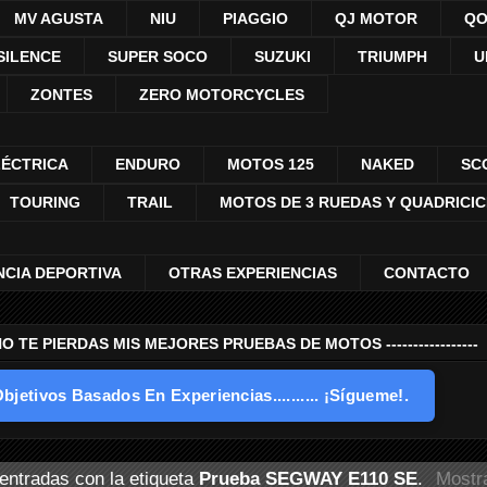
MV AGUSTA
NIU
PIAGGIO
QJ MOTOR
QO
SILENCE
SUPER SOCO
SUZUKI
TRIUMPH
U
ZONTES
ZERO MOTORCYCLES
LÉCTRICA
ENDURO
MOTOS 125
NAKED
SC
TOURING
TRAIL
MOTOS DE 3 RUEDAS Y QUADRICI
NCIA DEPORTIVA
OTRAS EXPERIENCIAS
CONTACTO
---- NO TE PIERDAS MIS MEJORES PRUEBAS DE MOTOS -----------------
bjetivos Basados En Experiencias.......... ¡Sígueme!.
entradas con la etiqueta
Prueba SEGWAY E110 SE
.
Mostra