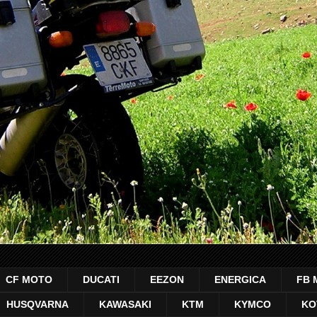
CF MOTO
DUCATI
EEZON
ENERGICA
FB 
HUSQVARNA
KAWASAKI
KTM
KYMCO
KO