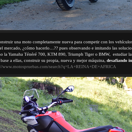
construir una moto completamente nueva para competir con los vehículo
 el mercado, ¿cómo hacerlo…?? pues observando e imitando las solucio
o la Yamaha Ténéré 700, KTM 890, Triumph Tiger o BMW, estudiar las
 base a ellas, construir su propia, nueva y mejor máquina,
desafiando in
p://www.motospruebas.com/search?q=LA+REINA+DE+AFRICA