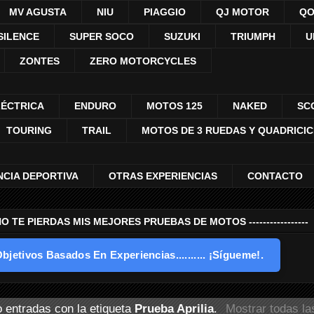
MV AGUSTA
NIU
PIAGGIO
QJ MOTOR
QO
SILENCE
SUPER SOCO
SUZUKI
TRIUMPH
U
ZONTES
ZERO MOTORCYCLES
LÉCTRICA
ENDURO
MOTOS 125
NAKED
SC
TOURING
TRAIL
MOTOS DE 3 RUEDAS Y QUADRICI
NCIA DEPORTIVA
OTRAS EXPERIENCIAS
CONTACTO
---- NO TE PIERDAS MIS MEJORES PRUEBAS DE MOTOS -----------------
bjetivos Basados En Experiencias.......... ¡Sígueme!.
 entradas con la etiqueta
Prueba Aprilia
.
Mostrar todas la