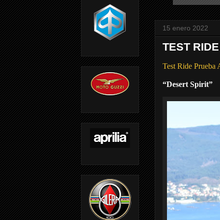
15 enero 2022
TEST RIDE
Test Ride Prueb
“Desert Spirit”