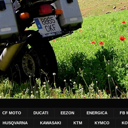
CF MOTO
DUCATI
EEZON
ENERGICA
FB 
HUSQVARNA
KAWASAKI
KTM
KYMCO
KO