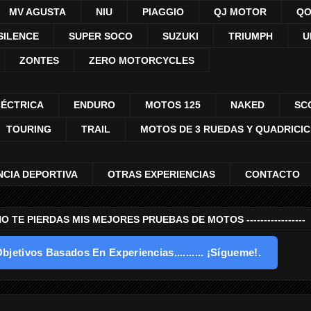
MV AGUSTA
NIU
PIAGGIO
QJ MOTOR
QO
SILENCE
SUPER SOCO
SUZUKI
TRIUMPH
U
ZONTES
ZERO MOTORCYCLES
LÉCTRICA
ENDURO
MOTOS 125
NAKED
SC
TOURING
TRAIL
MOTOS DE 3 RUEDAS Y QUADRICI
NCIA DEPORTIVA
OTRAS EXPERIENCIAS
CONTACTO
---- NO TE PIERDAS MIS MEJORES PRUEBAS DE MOTOS -----------------
bjetivos Basados En Experiencias.......... ¡Sígueme!.