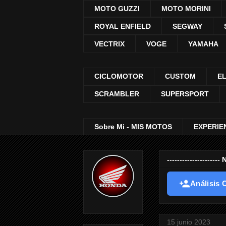
MOTO GUZZI
MOTO MORINI
ROYAL ENFIELD
SEGWAY
VECTRIX
VOGE
YAMAHA
CICLOMOTOR
CUSTOM
E
SCRAMBLER
SUPERSPORT
Sobre Mi - MIS MOTOS
EXPERIE
-----------------
Análisis O
15 junio 2023