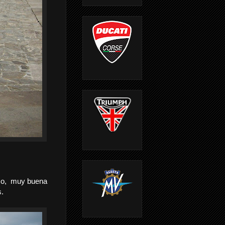
o,
muy buena
s.