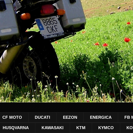
CF MOTO
DUCATI
EEZON
ENERGICA
FB 
HUSQVARNA
KAWASAKI
KTM
KYMCO
KO