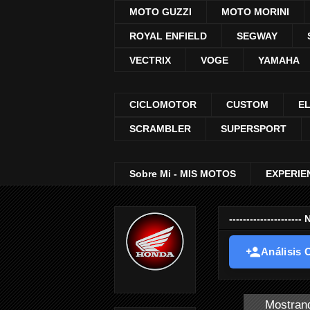
MOTO GUZZI
MOTO MORINI
ROYAL ENFIELD
SEGWAY
VECTRIX
VOGE
YAMAHA
CICLOMOTOR
CUSTOM
E
SCRAMBLER
SUPERSPORT
Sobre Mi - MIS MOTOS
EXPERIE
-----------------
Análisis O
Mostrand