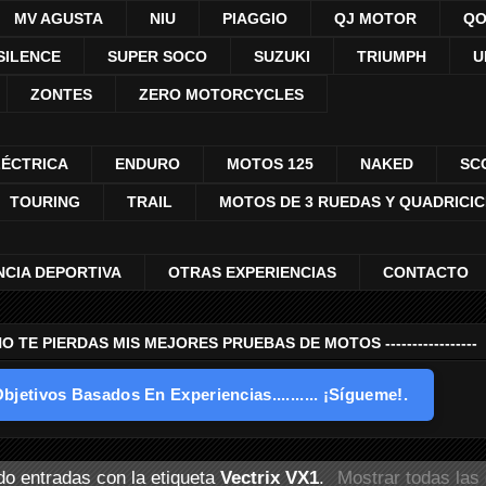
MV AGUSTA
NIU
PIAGGIO
QJ MOTOR
QO
SILENCE
SUPER SOCO
SUZUKI
TRIUMPH
U
ZONTES
ZERO MOTORCYCLES
LÉCTRICA
ENDURO
MOTOS 125
NAKED
SC
TOURING
TRAIL
MOTOS DE 3 RUEDAS Y QUADRICI
NCIA DEPORTIVA
OTRAS EXPERIENCIAS
CONTACTO
---- NO TE PIERDAS MIS MEJORES PRUEBAS DE MOTOS -----------------
bjetivos Basados En Experiencias.......... ¡Sígueme!.
o entradas con la etiqueta
Vectrix VX1
.
Mostrar todas las