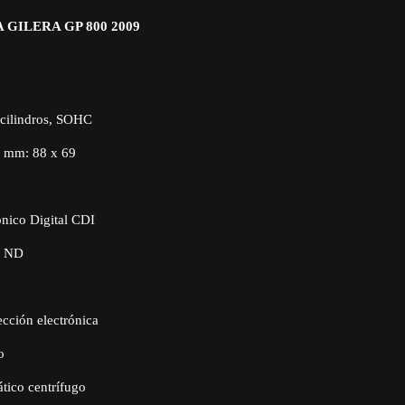
 GILERA GP 800 2009
 cilindros, SOHC
a mm: 88 x 69
ónico Digital CDI
: ND
cción electrónica
o
ico centrífugo