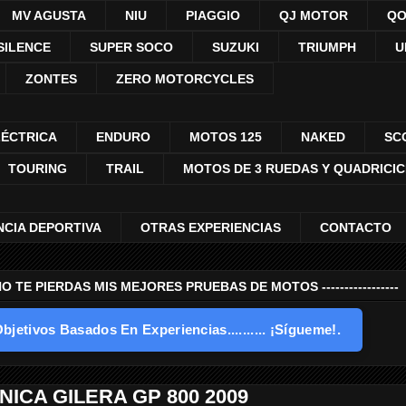
MV AGUSTA
NIU
PIAGGIO
QJ MOTOR
QO
SILENCE
SUPER SOCO
SUZUKI
TRIUMPH
U
ZONTES
ZERO MOTORCYCLES
LÉCTRICA
ENDURO
MOTOS 125
NAKED
SC
TOURING
TRAIL
MOTOS DE 3 RUEDAS Y QUADRICI
NCIA DEPORTIVA
OTRAS EXPERIENCIAS
CONTACTO
---- NO TE PIERDAS MIS MEJORES PRUEBAS DE MOTOS -----------------
bjetivos Basados En Experiencias.......... ¡Sígueme!.
NICA GILERA GP 800 2009