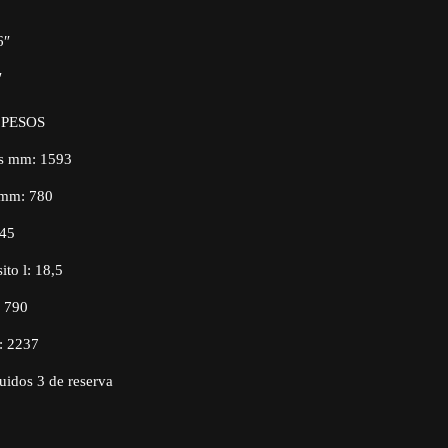
6″
″
 PESOS
jes mm: 1593
o mm: 780
245
to l: 18,5
: 790
: 2237
uidos 3 de reserva