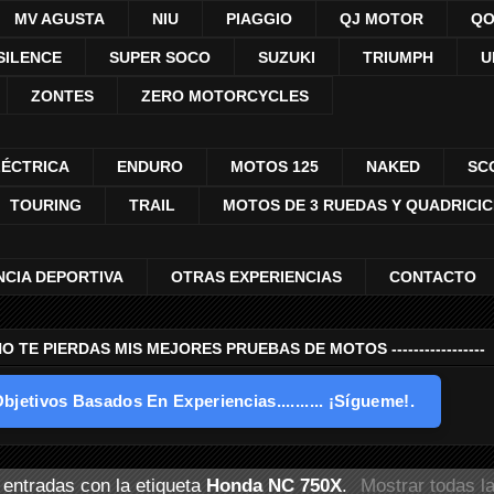
MV AGUSTA
NIU
PIAGGIO
QJ MOTOR
QO
SILENCE
SUPER SOCO
SUZUKI
TRIUMPH
U
ZONTES
ZERO MOTORCYCLES
LÉCTRICA
ENDURO
MOTOS 125
NAKED
SC
TOURING
TRAIL
MOTOS DE 3 RUEDAS Y QUADRICI
NCIA DEPORTIVA
OTRAS EXPERIENCIAS
CONTACTO
---- NO TE PIERDAS MIS MEJORES PRUEBAS DE MOTOS -----------------
bjetivos Basados En Experiencias.......... ¡Sígueme!.
entradas con la etiqueta
Honda NC 750X
.
Mostrar todas l