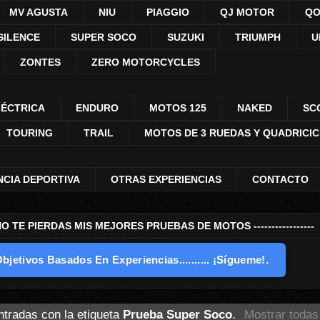
MV AGUSTA
NIU
PIAGGIO
QJ MOTOR
QO
SILENCE
SUPER SOCO
SUZUKI
TRIUMPH
U
ZONTES
ZERO MOTORCYCLES
LÉCTRICA
ENDURO
MOTOS 125
NAKED
SC
TOURING
TRAIL
MOTOS DE 3 RUEDAS Y QUADRICI
NCIA DEPORTIVA
OTRAS EXPERIENCIAS
CONTACTO
---- NO TE PIERDAS MIS MEJORES PRUEBAS DE MOTOS -----------------
bjetivos Basados En Experiencias.......... ¡Sígueme!.
tradas con la etiqueta
Prueba Super Soco
.
Mostrar todas