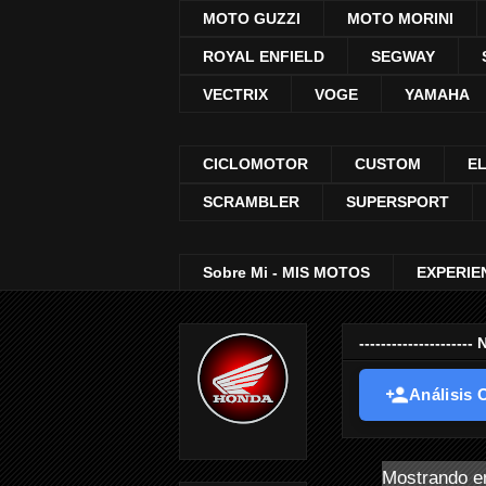
MOTO GUZZI
MOTO MORINI
ROYAL ENFIELD
SEGWAY
VECTRIX
VOGE
YAMAHA
CICLOMOTOR
CUSTOM
E
SCRAMBLER
SUPERSPORT
Sobre Mi - MIS MOTOS
EXPERIE
-----------------
Análisis O
Mostrando en