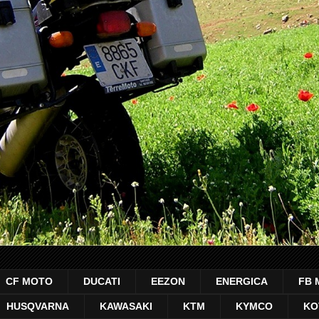
CF MOTO
DUCATI
EEZON
ENERGICA
FB 
HUSQVARNA
KAWASAKI
KTM
KYMCO
KO