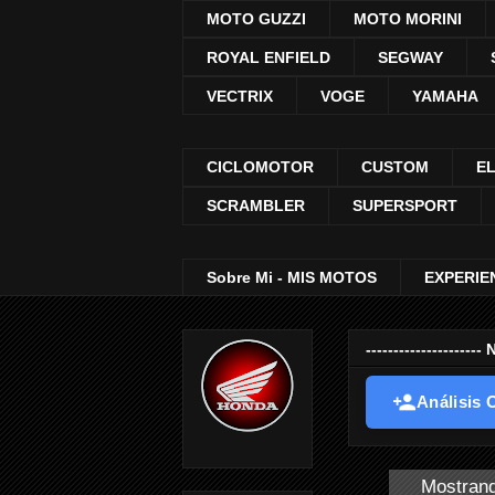
MOTO GUZZI
MOTO MORINI
ROYAL ENFIELD
SEGWAY
VECTRIX
VOGE
YAMAHA
CICLOMOTOR
CUSTOM
E
SCRAMBLER
SUPERSPORT
Sobre Mi - MIS MOTOS
EXPERIE
-----------------
Análisis O
Mostrand