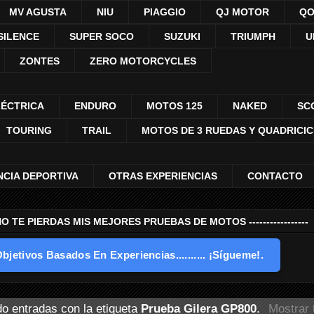
MV AGUSTA
NIU
PIAGGIO
QJ MOTOR
QO
SILENCE
SUPER SOCO
SUZUKI
TRIUMPH
U
ZONTES
ZERO MOTORCYCLES
LÉCTRICA
ENDURO
MOTOS 125
NAKED
SC
TOURING
TRAIL
MOTOS DE 3 RUEDAS Y QUADRICI
NCIA DEPORTIVA
OTRAS EXPERIENCIAS
CONTACTO
---- NO TE PIERDAS MIS MEJORES PRUEBAS DE MOTOS -----------------
bjetivos Basados En Experiencias.......... ¡Sígueme!.
o entradas con la etiqueta
Prueba Gilera GP800
.
Mostrar 