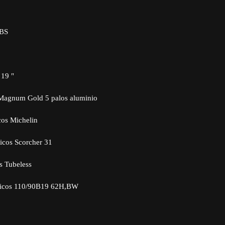
ABS
 19 "
a Magnum Gold 5 palos aluminio
os Michelin
icos Scorcher 31
s Tubeless
ticos 110/90B19 62H,BW