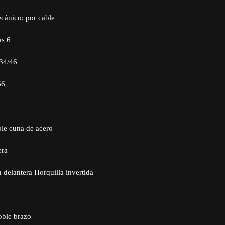
ánico; por cable
s 6
 34/46
66
ble cuna de acero
era
 delantera Horquilla invertida
oble brazo