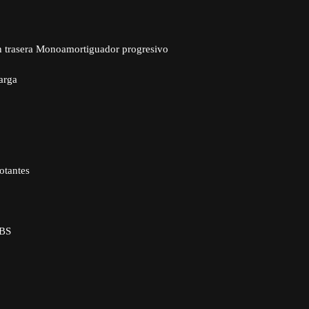
n trasera Monoamortiguador progresivo
arga
otantes
ABS