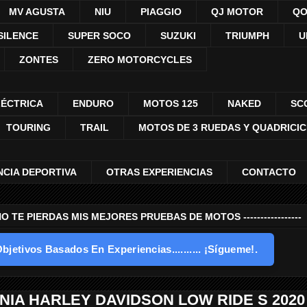
MV AGUSTA
NIU
PIAGGIO
QJ MOTOR
QO
SILENCE
SUPER SOCO
SUZUKI
TRIUMPH
U
ZONTES
ZERO MOTORCYCLES
LÉCTRICA
ENDURO
MOTOS 125
NAKED
SC
TOURING
TRAIL
MOTOS DE 3 RUEDAS Y QUADRICI
NCIA DEPORTIVA
OTRAS EXPERIENCIAS
CONTACTO
---- NO TE PIERDAS MIS MEJORES PRUEBAS DE MOTOS -----------------
bjetivos Basados En Experiencias.......... ¡Sígueme!.
NIA HARLEY DAVIDSON LOW RIDE S 2020