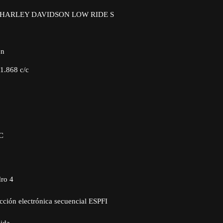
 HARLEY DAVIDSON LOW RIDE S
ón
 1.868 c/c
C
dro 4
cción electrónica secuencial ESPFI
uida