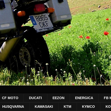
CF MOTO
DUCATI
EEZON
ENERGICA
FB 
HUSQVARNA
KAWASAKI
KTM
KYMCO
KO