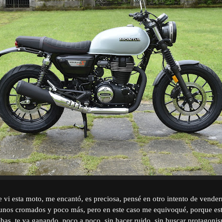
 vi esta moto, me encantó, es preciosa, pensé en otro intento de vender
 unos cromados y poco más, pero en este caso me equivoqué, porque es
bas, te va ganando, poco a poco, sin hacer ruido, sin buscar protagon