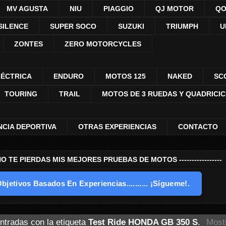
MV AGUSTA
NIU
PIAGGIO
QJ MOTOR
QO
SILENCE
SUPER SOCO
SUZUKI
TRIUMPH
U
ZONTES
ZERO MOTORCYCLES
LÉCTRICA
ENDURO
MOTOS 125
NAKED
SC
TOURING
TRAIL
MOTOS DE 3 RUEDAS Y QUADRICI
NCIA DEPORTIVA
OTRAS EXPERIENCIAS
CONTACTO
---- NO TE PIERDAS MIS MEJORES PRUEBAS DE MOTOS -----------------
bjetivos Basados En Experiencias.......... ¡Sígueme!.
ntradas con la etiqueta
Test Ride HONDA GB 350 S
.
Mostr