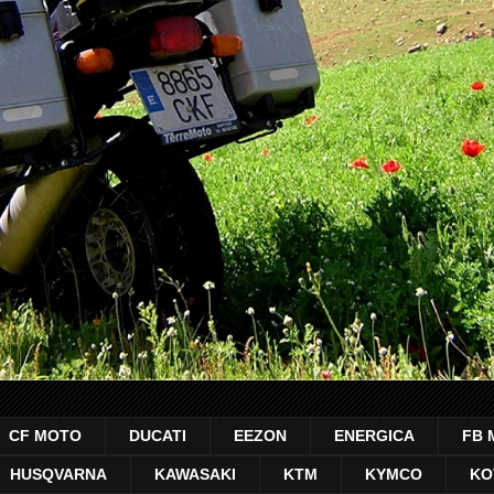
CF MOTO
DUCATI
EEZON
ENERGICA
FB 
HUSQVARNA
KAWASAKI
KTM
KYMCO
KO