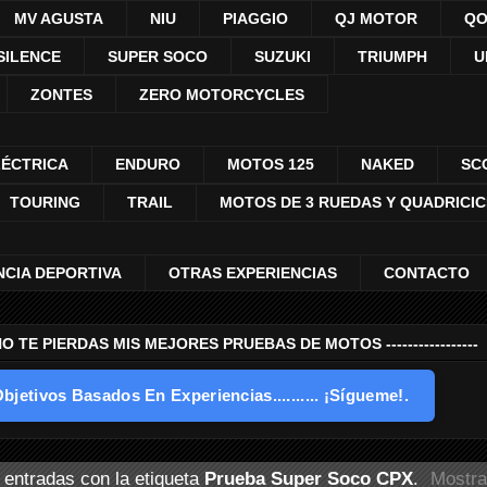
MV AGUSTA
NIU
PIAGGIO
QJ MOTOR
QO
SILENCE
SUPER SOCO
SUZUKI
TRIUMPH
U
ZONTES
ZERO MOTORCYCLES
LÉCTRICA
ENDURO
MOTOS 125
NAKED
SC
TOURING
TRAIL
MOTOS DE 3 RUEDAS Y QUADRICI
NCIA DEPORTIVA
OTRAS EXPERIENCIAS
CONTACTO
---- NO TE PIERDAS MIS MEJORES PRUEBAS DE MOTOS -----------------
bjetivos Basados En Experiencias.......... ¡Sígueme!.
entradas con la etiqueta
Prueba Super Soco CPX
.
Mostra