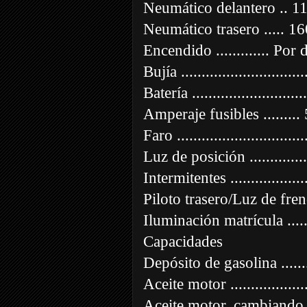
Neumático delantero .. 
Neumático trasero ..... 
Encendido ............. Por
Bujía .........................
Batería .......................
Amperaje fusibles .......
Faro .........................
Luz de posición .............
Intermitentes ................
Piloto trasero/Luz de fr
Iluminación matrícula .....
Capacidades
Depósito de gasolina ..........
Aceite motor ..................
Aceite motor, cambiando el