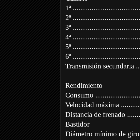
1ª .................................
2ª .................................
3ª ..................................
4ª .................................
5ª .................................
6ª .................................
Transmisión secundaria .
Rendimiento
Consumo .....................
Velocidad máxima ..........
Distancia de frenado ........
Bastidor
Diámetro mínimo de giro ...