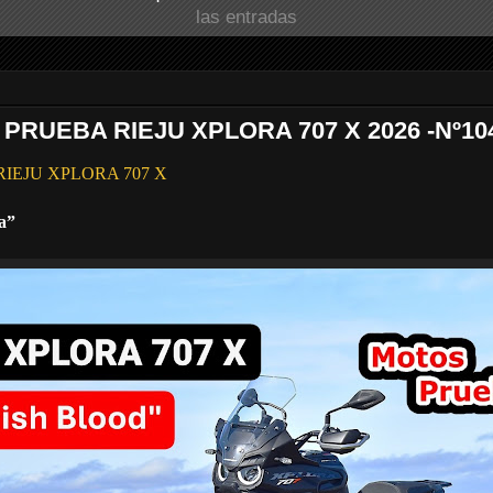
las entradas
 PRUEBA RIEJU XPLORA 707 X 2026 -Nº10
ba RIEJU XPLORA 707 X
a”