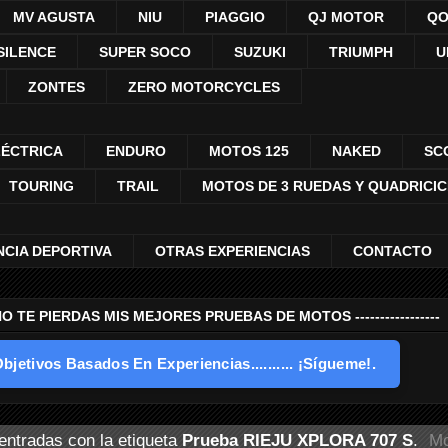
MV AGUSTA
NIU
PIAGGIO
QJ MOTOR
QO
SILENCE
SUPER SOCO
SUZUKI
TRIUMPH
U
ZONTES
ZERO MOTORCYCLES
LÉCTRICA
ENDURO
MOTOS 125
NAKED
SC
TOURING
TRAIL
MOTOS DE 3 RUEDAS Y QUADRICI
NCIA DEPORTIVA
OTRAS EXPERIENCIAS
CONTACTO
---- NO TE PIERDAS MIS MEJORES PRUEBAS DE MOTOS -----------------
bjetivos Basados En Experiencias.......... ¡Sígueme!.
entradas con la etiqueta
Prueba RIEJU XPLORA 707 S
.
Mo