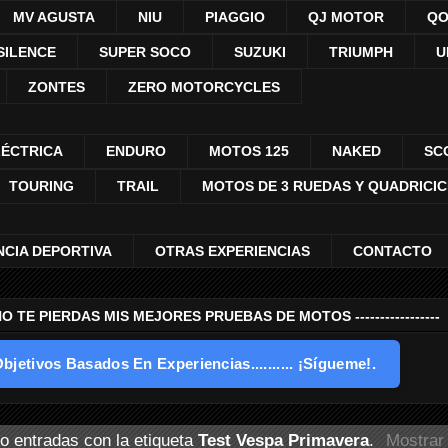
MV AGUSTA
NIU
PIAGGIO
QJ MOTOR
QO
SILENCE
SUPER SOCO
SUZUKI
TRIUMPH
U
ZONTES
ZERO MOTORCYCLES
LÉCTRICA
ENDURO
MOTOS 125
NAKED
SC
TOURING
TRAIL
MOTOS DE 3 RUEDAS Y QUADRICI
NCIA DEPORTIVA
OTRAS EXPERIENCIAS
CONTACTO
---- NO TE PIERDAS MIS MEJORES PRUEBAS DE MOTOS -----------------
bjetivos Basados En Experiencias.......... ¡Sígueme!.
o entradas con la etiqueta
Test Vespa Primavera
.
Mostrar 