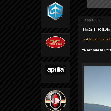
19 abril 2023
TEST RID
Test Ride Prue
“Rozando la Perf