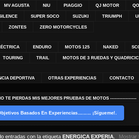
MV AGUSTA
NIU
PIAGGIO
QJ MOTOR
QO
SILENCE
SUPER SOCO
SUZUKI
TRIUMPH
U
ZONTES
ZERO MOTORCYCLES
LÉCTRICA
ENDURO
MOTOS 125
NAKED
SC
TOURING
TRAIL
MOTOS DE 3 RUEDAS Y QUADRICI
NCIA DEPORTIVA
OTRAS EXPERIENCIAS
CONTACTO
---- NO TE PIERDAS MIS MEJORES PRUEBAS DE MOTOS -----------------
bjetivos Basados En Experiencias.......... ¡Sígueme!.
o entradas con la etiqueta
ENERGICA EXPERIA
.
Mostrar 