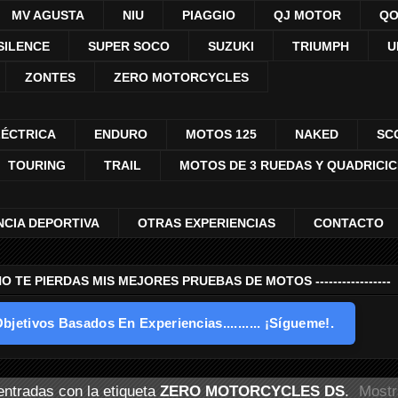
MV AGUSTA
NIU
PIAGGIO
QJ MOTOR
QO
SILENCE
SUPER SOCO
SUZUKI
TRIUMPH
U
ZONTES
ZERO MOTORCYCLES
LÉCTRICA
ENDURO
MOTOS 125
NAKED
SC
TOURING
TRAIL
MOTOS DE 3 RUEDAS Y QUADRICI
NCIA DEPORTIVA
OTRAS EXPERIENCIAS
CONTACTO
---- NO TE PIERDAS MIS MEJORES PRUEBAS DE MOTOS -----------------
bjetivos Basados En Experiencias.......... ¡Sígueme!.
ntradas con la etiqueta
ZERO MOTORCYCLES DS
.
Mostr