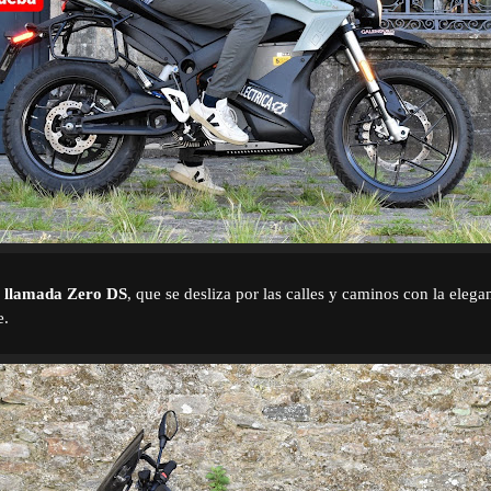
l llamada Zero DS
, que se desliza por las calles y caminos con la elega
e.