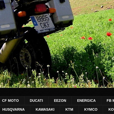
CF MOTO
DUCATI
EEZON
ENERGICA
FB 
HUSQVARNA
KAWASAKI
KTM
KYMCO
KO