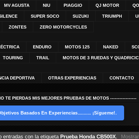
MV AGUSTA
NIU
PIAGGIO
QJ MOTOR
QO
SILENCE
SUPER SOCO
SUZUKI
TRIUMPH
U
ZONTES
ZERO MOTORCYCLES
LÉCTRICA
ENDURO
MOTOS 125
NAKED
SC
TOURING
TRAIL
MOTOS DE 3 RUEDAS Y QUADRICI
NCIA DEPORTIVA
OTRAS EXPERIENCIAS
CONTACTO
---- NO TE PIERDAS MIS MEJORES PRUEBAS DE MOTOS -----------------
bjetivos Basados En Experiencias.......... ¡Sígueme!.
 entradas con la etiqueta
Prueba Honda CB500X
.
Mostrar