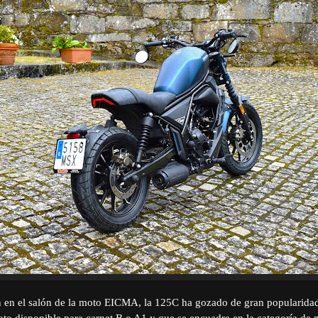
n en el salón de la moto EICMA, la 125C ha gozado de gran popularidad
o disponible para carnet B o A1 y que se encuadre en la categoría de 