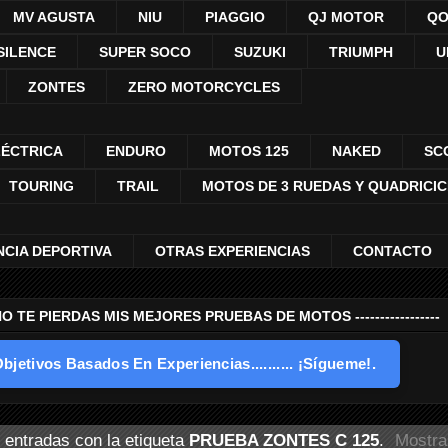
MV AGUSTA
NIU
PIAGGIO
QJ MOTOR
QO
SILENCE
SUPER SOCO
SUZUKI
TRIUMPH
U
ZONTES
ZERO MOTORCYCLES
LÉCTRICA
ENDURO
MOTOS 125
NAKED
SC
TOURING
TRAIL
MOTOS DE 3 RUEDAS Y QUADRICI
NCIA DEPORTIVA
OTRAS EXPERIENCIAS
CONTACTO
---- NO TE PIERDAS MIS MEJORES PRUEBAS DE MOTOS -----------------
bjetivos Basados En Experiencias.......... ¡Sígueme!.
entradas con la etiqueta
PRUEBA ZONTES C 125
.
Mostra