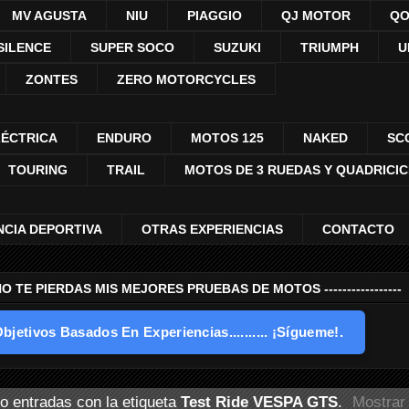
MV AGUSTA
NIU
PIAGGIO
QJ MOTOR
QO
SILENCE
SUPER SOCO
SUZUKI
TRIUMPH
U
ZONTES
ZERO MOTORCYCLES
LÉCTRICA
ENDURO
MOTOS 125
NAKED
SC
TOURING
TRAIL
MOTOS DE 3 RUEDAS Y QUADRICI
NCIA DEPORTIVA
OTRAS EXPERIENCIAS
CONTACTO
---- NO TE PIERDAS MIS MEJORES PRUEBAS DE MOTOS -----------------
bjetivos Basados En Experiencias.......... ¡Sígueme!.
o entradas con la etiqueta
Test Ride VESPA GTS
.
Mostrar 