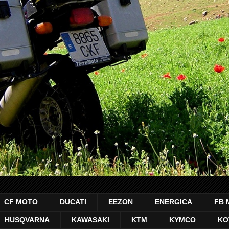
CF MOTO
DUCATI
EEZON
ENERGICA
FB 
HUSQVARNA
KAWASAKI
KTM
KYMCO
KO