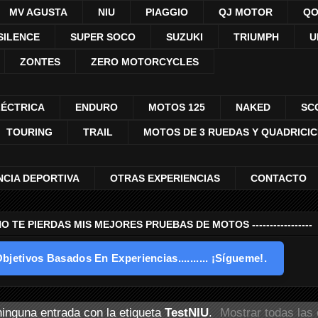
MV AGUSTA
NIU
PIAGGIO
QJ MOTOR
QO
SILENCE
SUPER SOCO
SUZUKI
TRIUMPH
U
ZONTES
ZERO MOTORCYCLES
LÉCTRICA
ENDURO
MOTOS 125
NAKED
SC
TOURING
TRAIL
MOTOS DE 3 RUEDAS Y QUADRICI
NCIA DEPORTIVA
OTRAS EXPERIENCIAS
CONTACTO
---- NO TE PIERDAS MIS MEJORES PRUEBAS DE MOTOS -----------------
bjetivos Basados En Experiencias.......... ¡Sígueme!.
inguna entrada con la etiqueta
TestNIU
.
Mostrar todas las