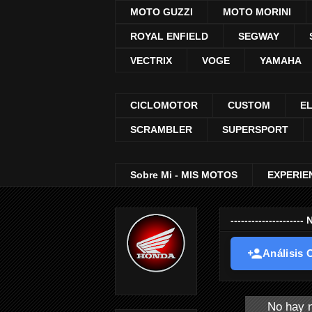
MOTO GUZZI
MOTO MORINI
ROYAL ENFIELD
SEGWAY
VECTRIX
VOGE
YAMAHA
CICLOMOTOR
CUSTOM
E
SCRAMBLER
SUPERSPORT
Sobre Mi - MIS MOTOS
EXPERIE
-----------------
Análisis O
No hay n