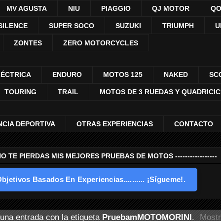
MV AGUSTA
NIU
PIAGGIO
QJ MOTOR
QO
SILENCE
SUPER SOCO
SUZUKI
TRIUMPH
U
ZONTES
ZERO MOTORCYCLES
LÉCTRICA
ENDURO
MOTOS 125
NAKED
SC
TOURING
TRAIL
MOTOS DE 3 RUEDAS Y QUADRICI
NCIA DEPORTIVA
OTRAS EXPERIENCIAS
CONTACTO
---- NO TE PIERDAS MIS MEJORES PRUEBAS DE MOTOS -----------------
bjetivos Basados En Experiencias.......... ¡Sígueme!.
una entrada con la etiqueta
PruebamMOTOMORINI
.
Mostr