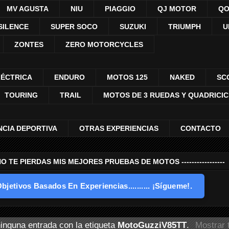
MV AGUSTA
NIU
PIAGGIO
QJ MOTOR
QO
SILENCE
SUPER SOCO
SUZUKI
TRIUMPH
U
ZONTES
ZERO MOTORCYCLES
LÉCTRICA
ENDURO
MOTOS 125
NAKED
SC
TOURING
TRAIL
MOTOS DE 3 RUEDAS Y QUADRICI
NCIA DEPORTIVA
OTRAS EXPERIENCIAS
CONTACTO
---- NO TE PIERDAS MIS MEJORES PRUEBAS DE MOTOS -----------------
bjetivos Basados En Experiencias.......... ¡Sígueme!.
inguna entrada con la etiqueta
MotoGuzziV85TT
.
Mostrar 