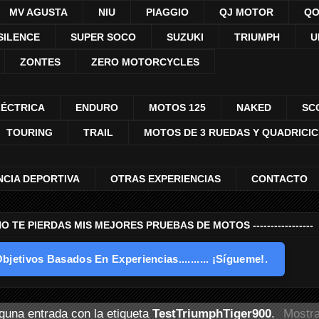
MV AGUSTA
NIU
PIAGGIO
QJ MOTOR
QO
SILENCE
SUPER SOCO
SUZUKI
TRIUMPH
U
ZONTES
ZERO MOTORCYCLES
LÉCTRICA
ENDURO
MOTOS 125
NAKED
SC
TOURING
TRAIL
MOTOS DE 3 RUEDAS Y QUADRICI
NCIA DEPORTIVA
OTRAS EXPERIENCIAS
CONTACTO
---- NO TE PIERDAS MIS MEJORES PRUEBAS DE MOTOS -----------------
bjetivos Basados En Experiencias.......... ¡Sígueme!.
guna entrada con la etiqueta
TestTriumphTiger900
.
Mostra