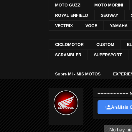
MOTO GUZZI
MOTO MORINI
ROYAL ENFIELD
SEGWAY
VECTRIX
VOGE
YAMAHA
CICLOMOTOR
CUSTOM
E
SCRAMBLER
SUPERSPORT
Sobre Mi - MIS MOTOS
EXPERIE
-----------------
Análisis O
No hay ni