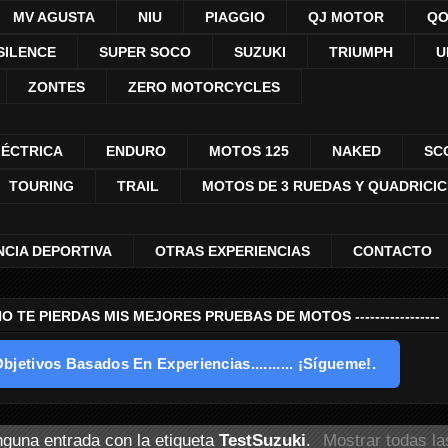
MV AGUSTA
NIU
PIAGGIO
QJ MOTOR
QO
SILENCE
SUPER SOCO
SUZUKI
TRIUMPH
U
ZONTES
ZERO MOTORCYCLES
LÉCTRICA
ENDURO
MOTOS 125
NAKED
SC
TOURING
TRAIL
MOTOS DE 3 RUEDAS Y QUADRICI
NCIA DEPORTIVA
OTRAS EXPERIENCIAS
CONTACTO
---- NO TE PIERDAS MIS MEJORES PRUEBAS DE MOTOS -----------------
bjetivos Basados En Experiencias.......... ¡Sígueme!.
nguna entrada con la etiqueta
TestSuzuki
.
Mostrar todas la