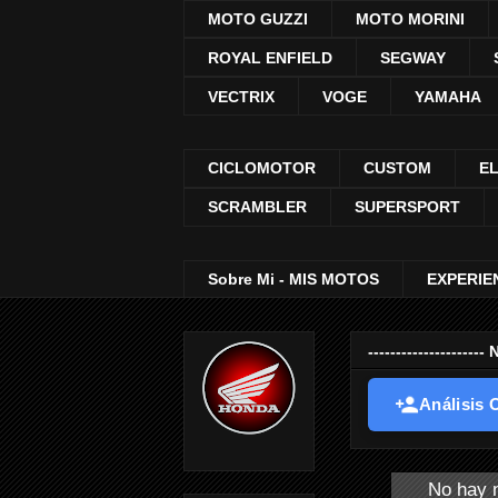
MOTO GUZZI
MOTO MORINI
ROYAL ENFIELD
SEGWAY
VECTRIX
VOGE
YAMAHA
CICLOMOTOR
CUSTOM
E
SCRAMBLER
SUPERSPORT
Sobre Mi - MIS MOTOS
EXPERIE
-----------------
Análisis O
No hay n