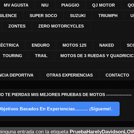
MV AGUSTA
NIU
PIAGGIO
QJ MOTOR
QO
SILENCE
SUPER SOCO
SUZUKI
TRIUMPH
U
ZONTES
ZERO MOTORCYCLES
LÉCTRICA
ENDURO
MOTOS 125
NAKED
SC
TOURING
TRAIL
MOTOS DE 3 RUEDAS Y QUADRICI
NCIA DEPORTIVA
OTRAS EXPERIENCIAS
CONTACTO
---- NO TE PIERDAS MIS MEJORES PRUEBAS DE MOTOS -----------------
bjetivos Basados En Experiencias.......... ¡Sígueme!.
inguna entrada con la etiqueta
PruebaHarelyDavidsonLO